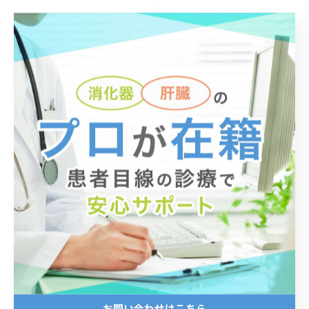
まとめ
有酸素運動と無酸素運動を組み合わせるとダイエット効
果が高いです。
「ウォーキングとスクワット」「水泳と重めのダンベ
ル」といったように組み合わせてみてくださいね。
大阪府高槻市にある「医療法人晴聖会 天神田中内科クリ
ニック」では糖尿病や高血圧、ウイルス性肝炎、脂肪肝
などの治療を行なっております。
専門医による早期の診療計画を立てられますので、「最
近なんだか調子が悪い…」というかたは、ぜひお気軽に
ご来院ください。
お問い合わせはこちら