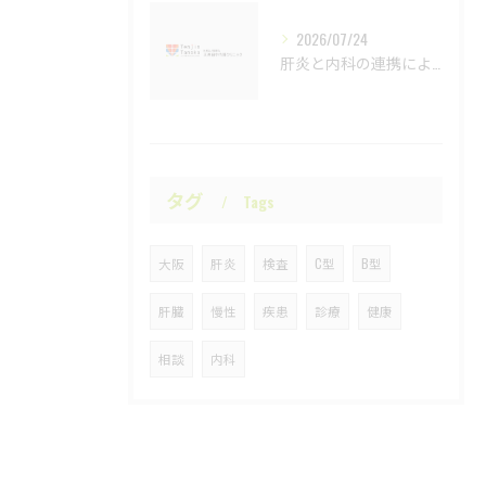
2026/07/24
肝炎と内科の連携による医療政策の最新情報を大阪府泉佐野市在住者向けに徹底解説
タグ
Tags
大阪
肝炎
検査
C型
B型
肝臓
慢性
疾患
診療
健康
相談
内科