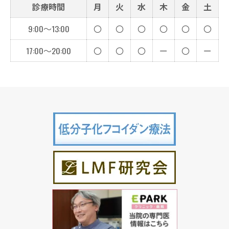
診療時間
月
火
水
木
金
土
9:00～13:00
〇
〇
〇
〇
〇
〇
17:00～20:00
〇
〇
〇
ー
〇
ー