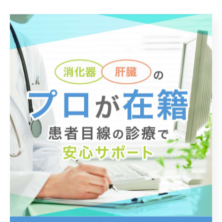
まとめ
肝臓病は痛みがないケースが多いです。
知らず知らずのうちに進行している恐れがあるので要注
意です。
セルフチェックをして心当たりがあるかたは、早めに健
診を受けましょう。
大阪府高槻市にある「医療法人晴聖会 天神田中内科クリ
ニック」には、ウイルス性肝炎や脂肪肝の専門医が在籍
しております。
迅速な検査や診断、治療が可能ですので、なるべく早め
の受診をおすすめいたします。