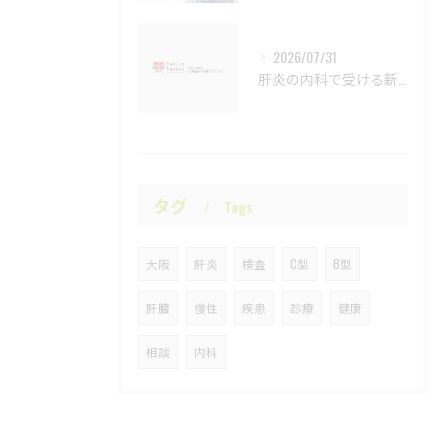
2026/07/31
肝炎の内科で受ける新しい診断法と検査の流れ徹底解説
タグ
Tags
大阪
肝炎
検査
C型
B型
肝臓
慢性
疾患
診療
健康
相談
内科