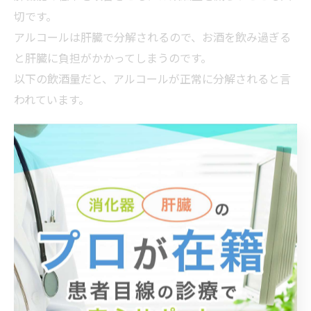
切です。
アルコールは肝臓で分解されるので、お酒を飲み過ぎる
と肝臓に負担がかかってしまうのです。
以下の飲酒量だと、アルコールが正常に分解されると言
われています。
・ビール…500mlまで
・日本酒…1合まで
・ワイン…200mlまで
・ウイスキー…60mlまで
まとめ