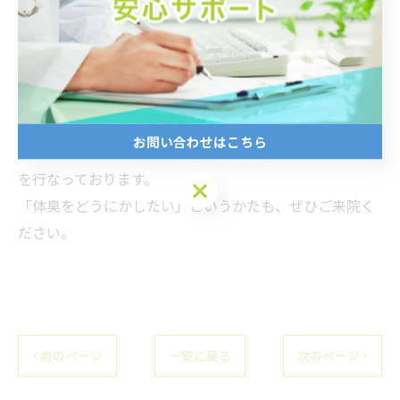
肝機能が低下するとアンモニア臭が発生します。
肝炎などの症状を治すのはもちろん、オルニチンを意識
して摂ったり飲酒量を減らしたりするとアンモニア臭を
改善できますよ。
大阪府高槻市にある「医療法人晴聖会 天神田中内科クリ
お問い合わせはこちら
ニック」では、ウイルス性肝炎や脂肪肝の専門的な治療
を行なっております。
お問い合わせはこちら
「体臭をどうにかしたい」というかたも、ぜひご来院く
ださい。
< 前のページ
一覧に戻る
次のページ >