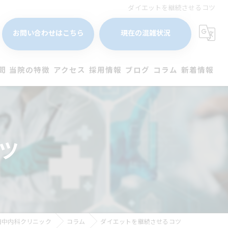
ダイエットを継続させるコツ
お問い合わせはこちら
現在の混雑状況
問
当院の特徴
アクセス
採用情報
ブログ
コラム
新着情報
ウイルス性肝炎
生活習慣病
ツ
糖尿病
高血圧
脂肪肝
田中内科クリニック
コラム
ダイエットを継続させるコツ
睡眠時無呼吸症候群