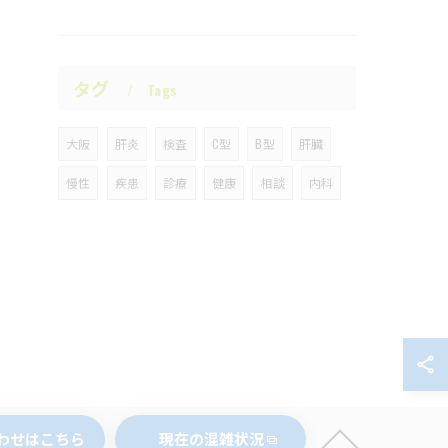
タグ
Tags
大阪
肝炎
検査
C型
B型
肝臓
慢性
疾患
診療
健康
相談
内科
わせはこちら
現在の混雑状況