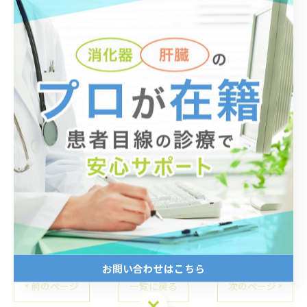
まとめ
高血圧を放置していると動脈硬化につながり、脳や心臓
での病気のリスクも高まります。
そのためなるべく早く病院を受診して治療を受け、生活
習慣も改善していきましょう。
高血圧についてのご相談は、大阪にある「医療法人晴聖
会 天神田中内科クリニック」がお伺いしております。
身体の状態を改善できるよう血圧のコントロールをサポ
ートいたしますので、ぜひご相談ください。
お問い合わせはこちら
< 前のページ
一覧に戻る
次のページ >
お問い合わせはこちら