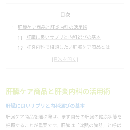
目次
肝臓ケア商品と肝炎内科の活用術
肝臓に良いサプリと内科選びの基本
肝炎内科で相談したい肝臓ケア商品とは
肝炎対策に適したサプリと内科専門医の役
割
肝臓サプリと内科サポートのベスト活用法
内科受診と肝臓ケア商品の有効な併用術
肝臓ケア商品と肝炎内科の活用術
サプリ選び方と肝炎内科相談のすすめ
肝臓に良いサプリの選び方と内科活用法
肝臓に良いサプリと内科選びの基本
肝炎内科で聞くべきサプリメントの安全性
肝臓ケア商品を選ぶ際は、まず自分の肝臓の健康状態を
とは
把握することが重要です。肝臓は「沈黙の臓器」と呼ば