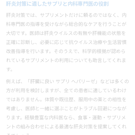
肝炎対策に適したサプリと内科専門医の役割
肝炎内科で受ける健康管理とサプリ提案
肝炎対策では、サプリメントだけに頼るのではなく、内
肝臓サプリと内科連携で目指す健康生活
科専門医の指導を受けながら総合的なケアを行うことが
肝炎内科を活用した健康維持の実践例
大切です。医師は肝炎ウイルスの有無や肝機能の状態を
正確に診断し、必要に応じて抗ウイルス治療や生活習慣
改善指導を行います。そのうえで、科学的根拠が認めら
れているサプリメントの利用についても助言してくれま
す。
例えば、「肝臓に良い サプリ ヘパリーゼ」などは多くの
方が利用を検討しますが、全ての患者に適しているわけ
ではありません。体質や既往歴、服用中の薬との相性を
考慮し、医師と一緒に選ぶことがトラブル回避につなが
ります。経験豊富な内科医なら、食事・運動・サプリメ
ントの組み合わせによる最適な肝炎対策を提案してくれ