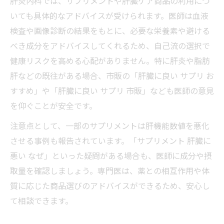
肝炎内科では、サプリメントや肝臓ケア商品の利用につ
いても具体的なアドバイスが受けられます。医師は血液
肝臓サプリと内科連携のメリットを解説
検査や画像診断の結果をもとに、必要な栄養素や避ける
肝臓数値改善へ内科サポートを活用しよう
べき成分をアドバイスしてくれるため、自己流の選択で
肝炎内科で得られるアドバイスとサプリ活
健康リスクを高める心配がありません。特に肝炎や脂肪
用
肝などの既往がある場合、市販の「肝臓に良い サプリ お
肝臓数値改善へ日々できることとは
すすめ」や「肝臓に良い サプリ 市販」なども医師の意見
肝炎内科が推奨する肝臓数値改善法
を仰ぐことが安全です。
肝臓に良いサプリと生活習慣の見直し
注意点として、一部のサプリメントは肝機能数値を悪化
肝臓数値を下げるサプリと内科の活用法
させる事例も報告されています。「サプリメント 肝臓に
日常でできる肝臓ケアと内科医の助言
悪い なぜ」といった疑問がある場合も、医師に成分や摂
肝炎内科で相談できる肝臓数値対策
取量を確認しましょう。専門医は、薬との相互作用や体
健康維持を目指す肝炎内科活用法
質に応じた商品選びのアドバイスができるため、安心し
て相談できます。
健康維持に役立つ肝炎内科の活用ポイント
肝臓ケア商品と内科医の継続サポート