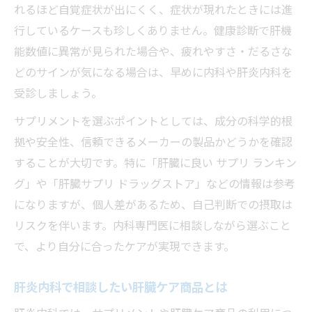
肝臓サプリ相談と内科受診の効果的な流れ
れるほど自覚症状が出にくく、症状が現れたときには進
行しているケースも珍しくありません。健康診断で肝機
肝炎内科が教えるサプリ選びのポイント
能数値に異常が見られた場合や、疲れやすさ・だるさな
市販サプリの選択基準と肝炎内科の助言活
どのサインが気になる場合は、早めに内科や肝炎内科を
用
受診しましょう。
市販肝臓サプリの有効性を解き明かす
サプリメントを選ぶポイントとしては、成分の科学的根
肝臓に良い市販サプリの実力を検証
拠や安全性、信頼できるメーカーの製品かどうかを確認
肝炎内科の視点でサプリ評価をチェック
することが大切です。特に「肝臓に良い サプリ ランキン
ドラッグストアで選ぶ肝臓サプリの注意点
グ」や「肝臓サプリ ドラッグストア」などの情報は参考
市販肝臓サプリのおすすめ活用法と内科の
になりますが、個人差があるため、自己判断での摂取は
助言
リスクを伴います。内科専門医に相談しながら選ぶこと
肝臓サプリの効果を内科医が徹底解説
で、より自分に合ったケアが実現できます。
肝臓ケアには内科サポートが不可欠
肝炎内科で相談したい肝臓ケア商品とは
肝臓ケアに必要な内科の専門サポート
肝炎内科が提供する肝臓ケアの安心感