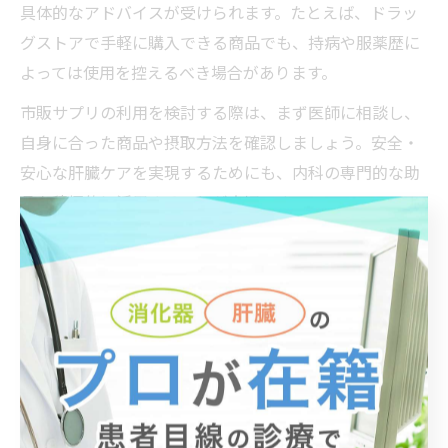
具体的なアドバイスが受けられます。たとえば、ドラッ
グストアで手軽に購入できる商品でも、持病や服薬歴に
よっては使用を控えるべき場合があります。
市販サプリの利用を検討する際は、まず医師に相談し、
自身に合った商品や摂取方法を確認しましょう。安全・
安心な肝臓ケアを実現するためにも、内科の専門的な助
言を積極的に活用することが大切です。
市販肝臓サプリの有効性を解き明かす
肝臓に良い市販サプリの実力を検証
肝臓ケア商品の中でも、市販サプリメントは手軽に購入
できるため、多くの方が選択肢として検討します。しか
し、肝臓の健康維持に本当に役立つのか、不安や疑問を