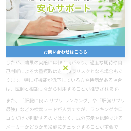
持つ方も少なくありません。市販サプリには肝臓に良い
とされる成分が配合されていますが、医学的な根拠や成
分の安全性を確認することが大切です。
例えば、ウコンやシリマリン、オルニチンなどが配合さ
れたサプリは、肝臓の代謝をサポートするとされていま
お問い合わせはこちら
す。これらの成分は古くから肝臓ケアに用いられてきま
したが、効果の実感には個人差があり、過度な期待や自
お問い合わせはこちら
己判断による大量摂取は逆に健康リスクとなる場合もあ
ります。特に肝機能が低下している方や持病がある場合
は、医師と相談しながら利用することが推奨されます。
また、「肝臓に良い サプリ ランキング」や「肝臓サプリ
最強」などの検索ワードが人気ですが、ランキングや口
コミだけで判断するのではなく、成分表示や信頼できる
メーカーかどうかを冷静にチェックすることが重要で