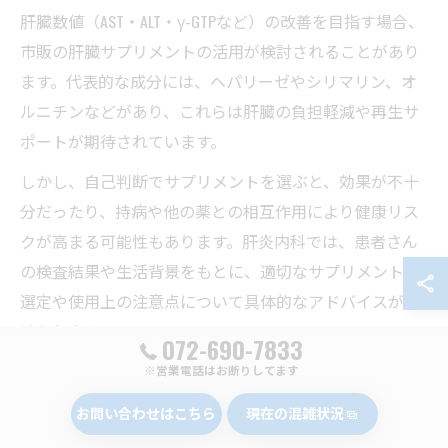
肝臓数値（AST・ALT・γ-GTPなど）の改善を目指す場合、
市販の肝臓サプリメントの活用が検討されることがあり
ます。代表的な成分には、ヘパリーゼやシリマリン、オ
ルニチンなどがあり、これらは肝臓の負担軽減や再生サ
ポートが期待されています。
しかし、自己判断でサプリメントを選ぶと、効果が不十
分だったり、持病や他の薬との相互作用により健康リス
クが高まる可能性もあります。肝炎内科では、患者さん
の検査結果や生活背景をもとに、適切なサプリメントの
選定や使用上の注意点について具体的なアドバイスが受
けられます。
072-690-7833
肝臓数値の変動には個人差があるため、サプリメントの
※営業電話はお断りしてます
みでの改善に頼らず、定期的な医療機関でのチェックと
お問い合わせはこちら
現在の混雑状況
専門医のサポートを併用することが、健やかな肝機能維