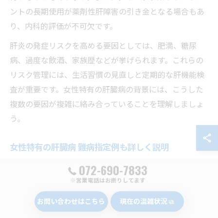
ントの長期使用が薬剤性肝障害の引き金となる場合もあ
り、内科的評価が不可欠です。
肝炎の発症リスクを高める要因としては、肥満、糖尿
病、過度な飲酒、家族歴などが挙げられます。これらの
リスク管理には、生活習慣の見直しと定期的な肝機能検
査が重要です。女性特有の肝臓病の背景には、こうした
複数の要因が複雑に絡み合っていることを理解しましょ
う。
女性特有の肝臓病 難病指定例も詳しく説明
女性に多い肝臓病の中には、国から難病指定されている
072-690-7833
疾患も存在します。代表的なものに自己免疫性肝炎や原
※営業電話はお断りしてます
発性胆汁性胆管炎（PBC）があり、いずれも発症者の約8
お問い合わせはこちら
現在の混雑状況
割が女性とされています。