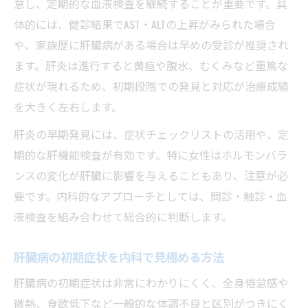
意し、定期的な血液検査を継続することが重要です。具
体的には、健診結果でAST・ALTの上昇がみられた場合
や、家族歴に肝臓病がある場合は早めの受診が推奨され
ます。肝炎は進行すると黄疸や腹水、むくみなど重篤な
症状が現れるため、初期段階での発見と対応が治療成績
を大きく左右します。
肝炎の早期発見には、症状チェックリストの活用や、定
期的な肝機能検査が有効です。特に女性はホルモンバラ
ンスの変化が肝臓に影響を与えることもあり、注意が必
要です。内科的なアプローチとしては、問診・触診・血
液検査を組み合わせて総合的に判断します。
肝臓病の初期症状を内科で見極める方法
肝臓病の初期症状は非常にわかりにくく、全身倦怠感や
微熱、食欲低下など一般的な体調不良と区別がつきにく