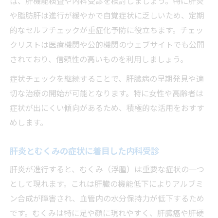
ば、肝機能検査や内科受診を検討しましょう。特に肝炎
や脂肪肝は進行が緩やかで自覚症状に乏しいため、定期
的なセルフチェックが重症化予防に役立ちます。チェッ
クリストは医療機関や公的機関のウェブサイトでも公開
されており、信頼性の高いものを利用しましょう。
症状チェックを継続することで、肝臓病の早期発見や適
切な治療の開始が可能となります。特に女性や高齢者は
症状が出にくい傾向があるため、積極的な活用をおすす
めします。
肝炎とむくみの症状に着目した内科受診
肝炎が進行すると、むくみ（浮腫）は重要な症状の一つ
として現れます。これは肝臓の機能低下によりアルブミ
ン合成が障害され、血管内の水分保持力が低下するため
です。むくみは特に足や顔に現れやすく、肝臓癌や肝硬