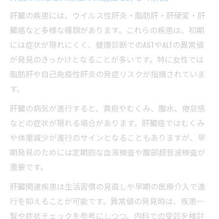
肝臓の疾患には、ウイルス性肝炎・脂肪肝・肝硬変・肝
臓癌など多様な種類があります。これらの疾患は、初期
には症状が現れにくく、健康診断でのASTやALTの異常値
が発見のきっかけとなることが多いです。特に女性では
脂肪肝や自己免疫性肝炎の発症リスクが指摘されていま
す。
肝臓の病気が進行すると、黄疸やむくみ、腹水、倦怠感
などの症状が現れる場合があります。肝臓癌ではむくみ
や体重減少が進行のサインとなることもありますが、早
期発見のためには定期的な血液検査や腹部超音波検査が
重要です。
肝臓関連疾患は生活習慣の見直しや早期の医療介入で進
行を抑えることが可能です。異常値の発見時は、疾患一
覧や症状チェックを参考にしつつ、内科での受診を検討