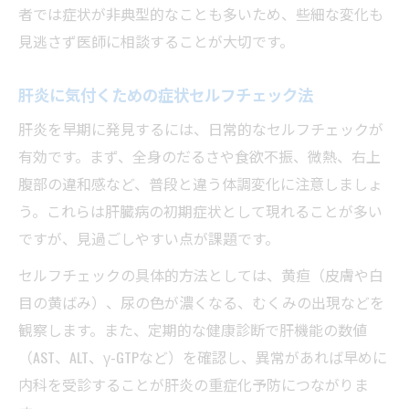
者では症状が非典型的なことも多いため、些細な変化も
見逃さず医師に相談することが大切です。
肝炎に気付くための症状セルフチェック法
肝炎を早期に発見するには、日常的なセルフチェックが
有効です。まず、全身のだるさや食欲不振、微熱、右上
腹部の違和感など、普段と違う体調変化に注意しましょ
う。これらは肝臓病の初期症状として現れることが多い
ですが、見過ごしやすい点が課題です。
セルフチェックの具体的方法としては、黄疸（皮膚や白
目の黄ばみ）、尿の色が濃くなる、むくみの出現などを
観察します。また、定期的な健康診断で肝機能の数値
（AST、ALT、γ-GTPなど）を確認し、異常があれば早めに
内科を受診することが肝炎の重症化予防につながりま