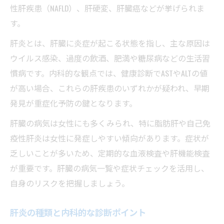
性肝疾患（NAFLD）、肝硬変、肝臓癌などが挙げられま
ASTとALTの数値で分かる肝炎リスク分析
す。
肝炎と内科的検査で異常値をどう読むか
肝炎とは、肝臓に炎症が起こる状態を指し、主な原因は
ASTとALTはどっちがやばいのか専門解説
ウイルス感染、過度の飲酒、肥満や糖尿病などの生活習
肝臓の疾患と異常値の関連性を詳しく解説
慣病です。内科的な観点では、健康診断でASTやALTの値
肝臓病診断で重要なAST・ALT比率の意味
が高い場合、これらの肝疾患のいずれかが疑われ、早期
肝臓病の症状チェックで早期発見を目指す
発見が重症化予防の鍵となります。
肝臓病 症状チェックで肝炎発見を促進
肝臓の病気は女性にも多くみられ、特に脂肪肝や自己免
肝臓病の初期症状を内科で見極める方法
疫性肝炎は女性に発症しやすい傾向があります。症状が
肝炎に気付くための症状セルフチェック法
乏しいことが多いため、定期的な血液検査や肝機能検査
肝臓の病気 症状チェックリストの活用法
が重要です。肝臓の病気一覧や症状チェックを活用し、
自身のリスクを把握しましょう。
肝炎とむくみの症状に着目した内科受診
女性に多い肝臓病の原因や特徴も専門解説
肝炎の種類と内科的な診断ポイント
女性に多い肝炎と肝臓病の原因を内科で解