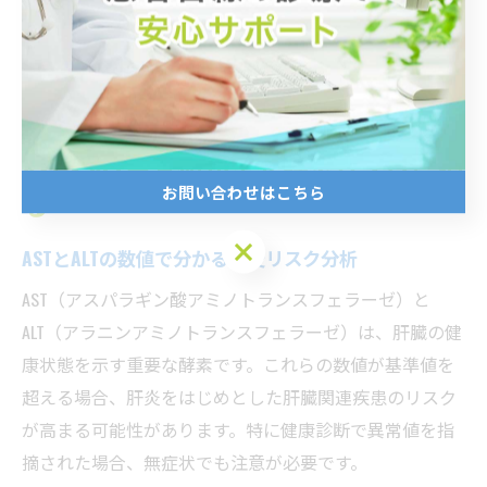
に家族歴がある方や、過去に肝機能異常を指摘されたこ
とがある方は、定期的なチェックと早期対応を心がけま
しょう。
AST・ALT異常値が示す肝炎リスクに迫
お問い合わせはこちら
る
お問い合わせはこちら
ASTとALTの数値で分かる肝炎リスク分析
AST（アスパラギン酸アミノトランスフェラーゼ）と
ALT（アラニンアミノトランスフェラーゼ）は、肝臓の健
康状態を示す重要な酵素です。これらの数値が基準値を
超える場合、肝炎をはじめとした肝臓関連疾患のリスク
が高まる可能性があります。特に健康診断で異常値を指
摘された場合、無症状でも注意が必要です。