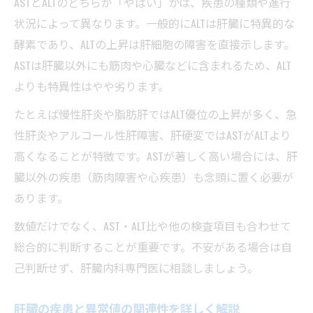
ASTとALTのどちらが「やばい」かは、疾患の種類や進行
状況によって異なります。一般的にALTは肝臓に特異的な
酵素であり、ALTの上昇は肝細胞の障害を直接示します。
ASTは肝臓以外にも筋肉や心臓などに含まれるため、ALT
よりも特異性はやや劣ります。
たとえば慢性肝炎や脂肪肝ではALT優位の上昇が多く、急
性肝炎やアルコール性肝障害、肝硬変ではASTがALTより
高くなることが特徴です。ASTが著しく高い場合には、肝
臓以外の疾患（筋肉障害や心疾患）も念頭に置く必要が
あります。
数値だけでなく、AST・ALT比や他の検査項目も合わせて
総合的に判断することが重要です。不安がある場合は自
己判断せず、肝臓内科専門医に相談しましょう。
肝臓の疾患と異常値の関連性を詳しく解説