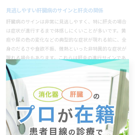
見逃しやすい肝臓病のサインと肝炎の関係
肝臓病のサインは非常に見逃しやすく、特に肝炎の場合
は症状が進行するまで体感しにくいことが多いです。黄
疸や尿の色の変化などの典型的な症状が現れる前に、全
身のだるさや食欲不振、微熱といった非特異的な症状が
現れる場合もあります。これらは肝炎の進行サインであ
ることがあるため注意が必要です。
見逃しやすいサインとしては、健康診断での肝機能異常
や、疲れやすさ、皮膚のかゆみ、むくみなども挙げられ
ます。これらの症状は他の疾患とも重なりやすいため、
自己判断で放置せず、内科での相談が推奨されます。
肝臓病のサインに気付いたら、生活習慣の見直しや、必
要に応じて専門医への受診を早めることが大切です。特