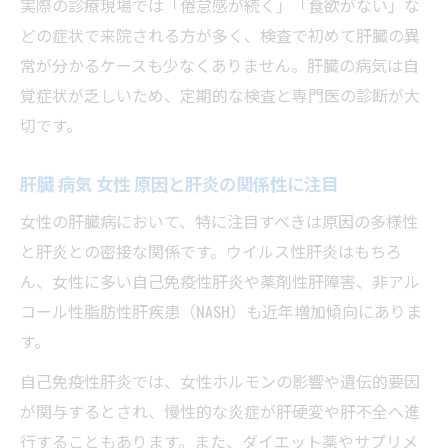
実際の診療現場では「倦怠感が続く」「食欲がない」な
どの症状で来院される方が多く、検査で初めて肝臓の異
常が分かるケースも少なくありません。肝臓の病気は自
覚症状が乏しいため、定期的な検査と専門医の診断が大
切です。
肝臓 病気 女性 原因と肝炎の関係性に注目
女性の肝臓病において、特に注目すべきは原因の多様性
と肝炎との密接な関係です。ウイルス性肝炎はもちろ
ん、女性に多い自己免疫性肝炎や薬剤性肝障害、非アル
コール性脂肪性肝疾患（NASH）も近年増加傾向にありま
す。
自己免疫性肝炎では、女性ホルモンの影響や遺伝的要因
が関与するとされ、慢性的な炎症が肝硬変や肝不全へ進
行することもあります。また、ダイエット薬やサプリメ