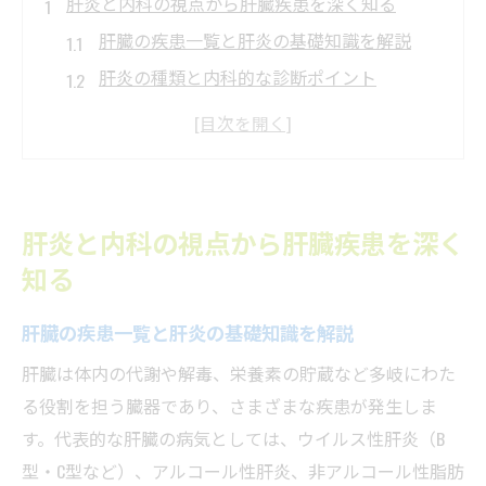
肝炎と内科の視点から肝臓疾患を深く知る
肝臓の疾患一覧と肝炎の基礎知識を解説
肝炎の種類と内科的な診断ポイント
内科で注意すべき肝炎リスク因子とは
肝臓の病気が発症する仕組みと肝炎の関係
肝炎と肝臓の病気 初期症状の関連性を探る
初期症状の少ない肝臓病を見逃さない方法
肝炎と内科の視点から肝臓疾患を深く
肝炎と内科で注目すべき初期症状の特徴
知る
肝臓の病気 初期症状を内科でどう見極める
肝臓の疾患一覧と肝炎の基礎知識を解説
か
肝臓病 症状チェックの大切さを解説
肝臓は体内の代謝や解毒、栄養素の貯蔵など多岐にわた
初期症状が少ない肝炎を見抜く内科的視点
る役割を担う臓器であり、さまざまな疾患が発生しま
す。代表的な肝臓の病気としては、ウイルス性肝炎（B
見逃しやすい肝臓病のサインと肝炎の関係
型・C型など）、アルコール性肝炎、非アルコール性脂肪
AST・ALT異常値が示す肝炎リスクに迫る