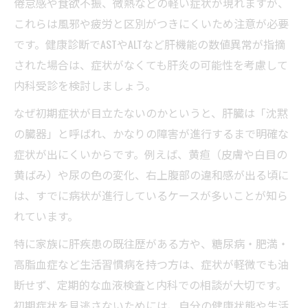
倦怠感や食欲不振、微熱などの軽い症状が現れますが、
これらは風邪や疲労と区別がつきにくいため注意が必要
です。健康診断でASTやALTなど肝機能の数値異常が指摘
された場合は、症状がなくても肝炎の可能性を考慮して
内科受診を検討しましょう。
なぜ初期症状が目立たないのかというと、肝臓は「沈黙
の臓器」と呼ばれ、かなりの障害が進行するまで明確な
症状が出にくいからです。例えば、黄疸（皮膚や白目の
黄ばみ）や尿の色の変化、右上腹部の違和感が出る頃に
は、すでに病状が進行しているケースが多いことが知ら
れています。
特に家族に肝疾患の既往歴がある方や、糖尿病・肥満・
高脂血症など生活習慣病を持つ方は、症状が軽微でも油
断せず、定期的な血液検査と内科での相談が大切です。
初期症状を見逃さないためには、自分の健康状態や生活