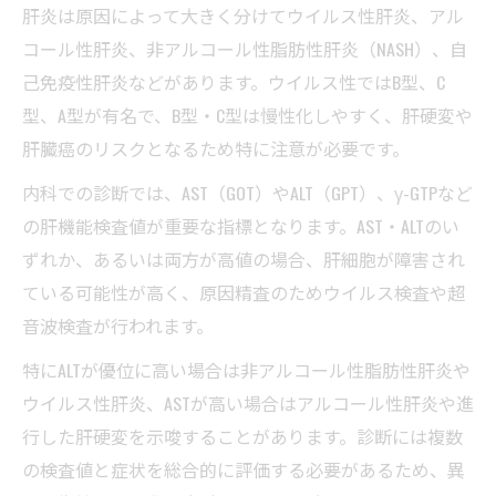
肝炎は原因によって大きく分けてウイルス性肝炎、アル
説
コール性肝炎、非アルコール性脂肪性肝炎（NASH）、自
肝臓 病気 女性 原因と肝炎の関係性に注目
己免疫性肝炎などがあります。ウイルス性ではB型、C
女性特有の肝臓病 難病指定例も詳しく説明
型、A型が有名で、B型・C型は慢性化しやすく、肝硬変や
肝臓の病気 女性の初期症状と内科的対策
肝臓癌のリスクとなるため特に注意が必要です。
肝炎が女性に与える影響と内科的治療法
内科での診断では、AST（GOT）やALT（GPT）、γ-GTPなど
内科的アプローチによる肝臓疾患の予防ガイド
の肝機能検査値が重要な指標となります。AST・ALTのい
肝炎を防ぐための内科的生活習慣改善法
ずれか、あるいは両方が高値の場合、肝細胞が障害され
肝臓病 治るのか予防策と内科の役割
ている可能性が高く、原因精査のためウイルス検査や超
もずくは肝臓にいい？内科医の見解紹介
音波検査が行われます。
肝臓の病気 予防と症状チェックの実践法
特にALTが優位に高い場合は非アルコール性脂肪性肝炎や
肝炎予防に役立つ内科的検査と早期対応
ウイルス性肝炎、ASTが高い場合はアルコール性肝炎や進
行した肝硬変を示唆することがあります。診断には複数
の検査値と症状を総合的に評価する必要があるため、異