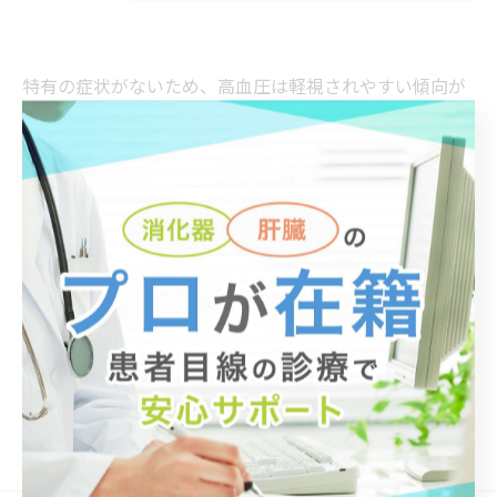
特有の症状がないため、高血圧は軽視されやすい傾向が
あります。しかし、命の危険にもつながる病気であるこ
とを忘れてはいけません。自覚症状がほとんどないこと
から、積極的な治療を行わずに経過観察も怠った結果重
症化し、脳卒中や心筋梗塞などの合併症を引き起こす可
能性もあるのです。重症になるまでほとんど自覚症状が
ありませんが、たとえ症状がなくても治療が重要です。
頭痛やめまい、視力の低下、吐き気といった症状が自覚
症状として出現した場合には重大な合併症が起こってい
る可能性もあり、早急に受診する必要があります。
大阪で高血圧の治療に対応