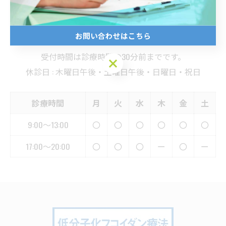
診療案内
お問い合わせはこちら
受付時間は診療時間の30分前までです。
お問い合わせはこちら
休診日 : 木曜日午後・土曜日午後・日曜日・祝日
診療時間
月
火
水
木
金
土
9:00～13:00
〇
〇
〇
〇
〇
〇
17:00～20:00
〇
〇
〇
ー
〇
ー